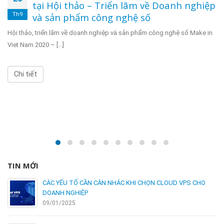
ĐẸP Ý NGHĨA CHO KINH DOANH ONLINE.
Th12
Khởi đầu của việc kinh doanh online là chọn mua 01 tên miền
cho cửa hàng của mình trên [...]
Chi tiết
TIN MỚI
CLOUD VPS LÀ GÌ? ƯU VÀ NHƯỢC ĐIỂM SO VỚI CÁC LOẠI
HOSTING KHÁC
03/01/2025