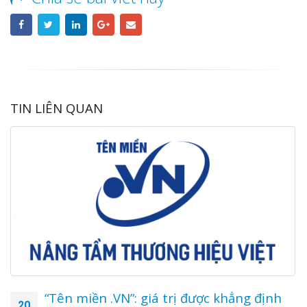
TIN LIÊN QUAN
TÊN MIỀN ĐẸP: CÁCH CHỌN TÊN MIỀN
09