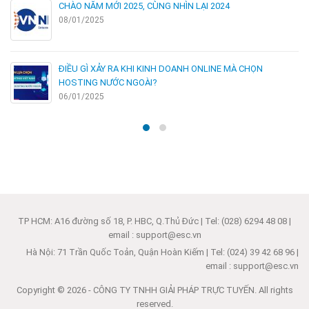
DOANH NGHIỆP NHỎ NÊN DÙNG GÓI SSL NÀO?
02/01/2025
ĐĂNG KÝ HOSTING ESC – NHẬN ƯU ĐÃI GIẢM 30%: CƠ HỘI
VÀNG CHO WEBSITE CỦA BẠN
30/12/2024
TP HCM: A16 đường số 18, P. HBC, Q.Thủ Đức | Tel: (028) 6294 48 08 |
email : support@esc.vn
Hà Nội: 71 Trần Quốc Toản, Quận Hoàn Kiếm | Tel: (024) 39 42 68 96 |
email : support@esc.vn
Copyright © 2026 - CÔNG TY TNHH GIẢI PHÁP TRỰC TUYẾN. All rights
reserved.