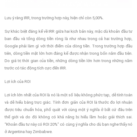
Lưu ý rằng IRR, trong trường hợp này, hiện chỉ còn 5,00%.
Sự khác biệt đáng kể về IRR giữa hai kịch bản này, mặc dù khoản đầu tư
ban đầu và tổng dòng tiền ròng là như nhau trong cả hai trường hợp,
Google phải làm gì với thời điểm của dòng tiền. Trong trường hợp đầu
tiên, dòng tiền mặt lớn hơn đáng kể được nhận trong bốn năm đầu tiên.
Do giá trị thời gian của tiền, những dòng tiền lớn hơn trong những năm
trước có tác động tích cực đến IRR.
Lợi ích của ROI
Lợi ích lớn nhất của ROI là nó là một số liệu không phức tạp, dễ tính toán
và dễ hiểu bằng trực giác. Tính đơn giản của ROI là thước đo lợi nhuận
được tiêu chuẩn hóa, phổ quát với cùng một ý nghĩa ở bất cứ đâu trên
thế giới và do đó không có khả năng bị hiểu lầm hoặc giải thích sai.
“Khoản đầu tư này có ROI 20%” có cùng ý nghĩa cho dù bạn nghe thấy nó
ở Argentina hay Zimbabwe.