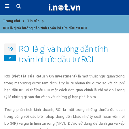
Trang chủ
Tin tức
ROI là gì và hướng dẫn tính toán lợi tức đầu tư ROI
ROI là gì và hướng dẫn tính
19
toán lợi tức đầu tư ROI
Th1
ROI (viết tắt của Return On Investment)
là một thuật ngữ quan trọng
trong marketing được tạm dịch là tỷ lệ lợi nhuận thu được so với chi phí
bạn đầu tư. Có thể hiểu ROI một cách đơn giản chính là chỉ số đo lường
tỷ lệ những gì bạn thu về so với những gì bạn phải bỏ ra.
Trong phân tích kinh doanh, ROI là một trong những thước đo quan
trọng cùng với các biện pháp dòng tiền khác như tỷ suất hoàn vốn nội
bộ (IRR) và giá trị hiện tại ròng (NPV). Được sử dụng để đánh giá và xếp