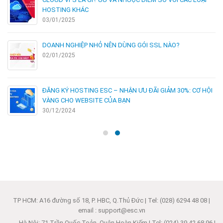
HOSTING KHÁC
03/01/2025
DOANH NGHIỆP NHỎ NÊN DÙNG GÓI SSL NÀO?
02/01/2025
ĐĂNG KÝ HOSTING ESC – NHẬN ƯU ĐÃI GIẢM 30%: CƠ HỘI
VÀNG CHO WEBSITE CỦA BẠN
30/12/2024
TP HCM: A16 đường số 18, P. HBC, Q.Thủ Đức | Tel: (028) 6294 48 08 |
email : support@esc.vn
Hà Nội: 71 Trần Quốc Toản, Quận Hoàn Kiếm | Tel: (024) 39 42 68 96 |