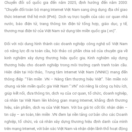
Chuyển đổi số quốc gia đến năm 2025, định hướng đến năm 2030:
“Chuyển đổi toàn bộ mạng Internet Việt Nam sang ứng dụng địa chỉ giao
thức Internet thế hệ mới (IPv6). Dịch vụ trực tuyến của các cơ quan nhà
nước, báo điện tử, trang thông tin điện tử tổng hợp, giáo dục, y tế,
thương mại điện tử của Việt Nam sử dụng tên miền quốc gia (.vn)”.
Đối với nội dung hình thành các doanh nghiệp công nghệ số Việt Nam
có năng lực đi ra toàn cầu, hội thảo có phần chia sẻ của chuyên gia về
kinh nghiệm xây dựng thương hiệu quốc gia; Kinh nghiệm xây dựng
thương hiệu cho doanh nghiệp trong môi trường cạnh tranh toàn cầu.
Hiện diện tại Hội thảo, Trung tâm Internet Việt Nam (VNNIC) mang đến
thông điệp “Tên miền .VN – Nâng tầm thương hiệu Việt”. Tên miền nói
chung và tên miền quốc gia Việt Nam “.VN” nói riêng là công cụ hữu ích,
giúp kết nối, đưa thông tin, dịch vụ của cơ quan, tổ chức, doanh nghiệp,
cá nhân tại Việt Nam lên không gian mạng Internet, khẳng định thương
hiệu, sản phẩm, dịch vụ của Việt Nam. Với ba giá trị cốt lõi: nhận diện –
tin cậy – an toàn, tên miền .VN đem lại nền tảng cơ bản cho các Doanh
nghiệp, tổ chức, và cá nhân xây dựng thương hiệu định danh của mình
trên mạng Internet, với bản sắc Việt Nam và nhận diện lãnh thổ hoạt động