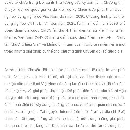
được tổ chức trong bối cảnh Thủ tướng vừa ký ban hành Chương trình
Chuyển đổi số quốc gia và dự kiến sẽ ký Chiến lược phát triển doanh
nghiệp công nghệ số Việt Nam đến năm 2030, Chương trình phát triển
công nghiệp CNTT, ĐTVT đến năm 2025, tầm nhìn đến năm 2030, chủ
động tham gia cuộc CMCN lần thứ 4. Hiện diện tại sự kiện, Trung tâm
Internet Việt Nam (VNNIC) mang đến thông điệp “Tên miền .VN – Nâng
tầm thương hiệu Việt” và khẳng định tầm quan trọng tên miền .vn là một
trong những giải pháp cụ thể cho Chương trình Chuyển đổi số quốc gia.
Chương trình Chuyển đổi số quốc gia nhằm mục tiêu kép là vừa phát
triển Chính phủ số, kinh tế số, xã hội số, vừa hình thành các doanh
nghiệp công nghệ số Việt Nam có năng lực đi ra toàn cầu và đã xác định
các nhiệm vụ và giải pháp thực hiện. Để phát triển Chính phủ số thì việc
chuyển đổi số trong hoạt động của các cơ quan nhà nước, phát triển
Chính phủ điện tử, xây dựng hạ tầng số phục vụ các cơ quan nhà nước là
nhiệm vụ trọng tâm. Tài nguyên Internet (tên miền “.vn” và địa chỉ IPv6)
chính là một trong những vật liệu cơ bản, là một trong những giải pháp
cho phát triển hạ tầng số. Điều này đã được cụ thể tại Chương trình