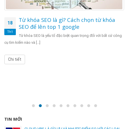
Từ khóa SEO là gì? Cách chọn từ khóa
18
SEO để lên top 1 google
Th1
Từ khóa SEO là yếu tố đặc biệt quan trọng đối với bất cứ công
cụ tìm kiếm nào và [...]
Chi tiết
TIN MỚI
CLOUD VPS LÀ GÌ? ƯU VÀ NHƯỢC ĐIỂM SO VỚI CÁC LOẠI