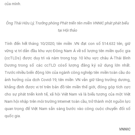
của mình.
Ông Thái Hữu Lý, Trưởng phòng Phát triển tên miền VNNIC phát phát biểu
tại Hội thảo
Tính đến hết tháng 10/2020, tên miền .VN đạt con số 514.632 tên, giữ
vững vị trí dẫn đầu khu vực Đông Nam Á về số lượng tên miền quốc gia
(ccTLDs) được duy trì và nằm trong top 10 khu vực châu Á-Thái Bình
Dương trong số các ccTLD cósố lượng đăng ký sử dụng lớn nhất.
Trước nhiều biến động lớn của ngành công nghiệp tên miền toàn cầu do
ảnh hưởng của dịch Covid-19, tên miền .VN vẫn giữ tăng trưởng dương,
khẳng định được vị trí trên bản đồ tên miền thế giới, đóng góp tích cực
cho sự phát triển kinh tế, xã hội Việt Nam và là biểu tượng của một Việt
Nam hội nhập trên môi trường Internet toàn cầu, trở thành một nguồn lực
quan trọng để Việt Nam sẵn sàng bước vào công cuộc chuyển đổi số
quốc gia.
VNNIC