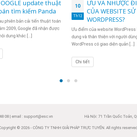
OOGLE update thuật
ƯU VÀ NHƯỢC Đ
10
oán tìm kiếm Panda
CỦA WEBSITE S
Th12
WORDPRESS?
u phiên bản cải tiến thuật toán
ăm 2009, Google đã nhận được
Ưu điểm của website WordPress
nội dung khác [...]
dụng và thân thiện với người dùng
WordPress có giao diện quản [...]
Chi tiết
48 08 | email : support@esc.vn
Hà Nội: 71 Trần Quốc Toản, Qu
Copyright © 2026 - CÔNG TY TNHH GIẢI PHÁP TRỰC TUYẾN. All rights reserved