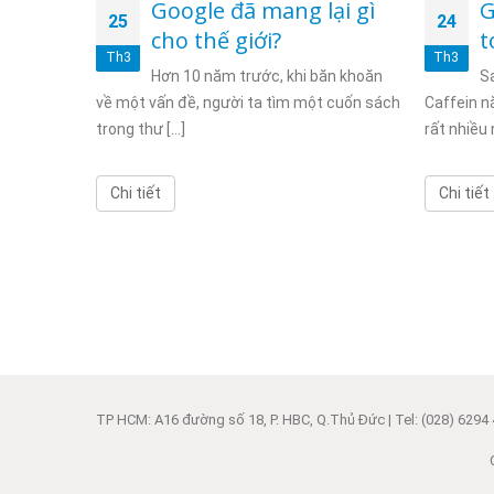
những
Google đã mang lại gì
G
25
24
 liều”
cho thế giới?
t
Th3
Th3
c tọa đàm
Hơn 10 năm trước, khi băn khoăn
Sa
iên tập
về một vấn đề, người ta tìm một cuốn sách
Caffein n
trong thư [...]
rất nhiều 
Chi tiết
Chi tiết
TP HCM: A16 đường số 18, P. HBC, Q.Thủ Đức | Tel: (028) 6294 