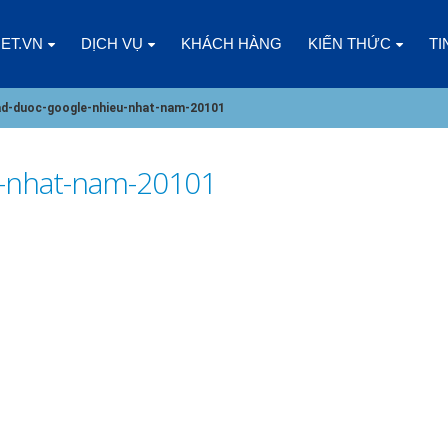
NET.VN
DỊCH VỤ
KHÁCH HÀNG
KIẾN THỨC
TI
ad-duoc-google-nhieu-nhat-nam-20101
u-nhat-nam-20101