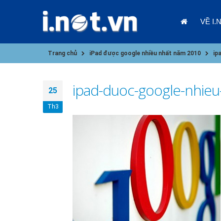
VỀ I.
Trang chủ
iPad được google nhiều nhất năm 2010
ip
ipad-duoc-google-nhie
25
Th3