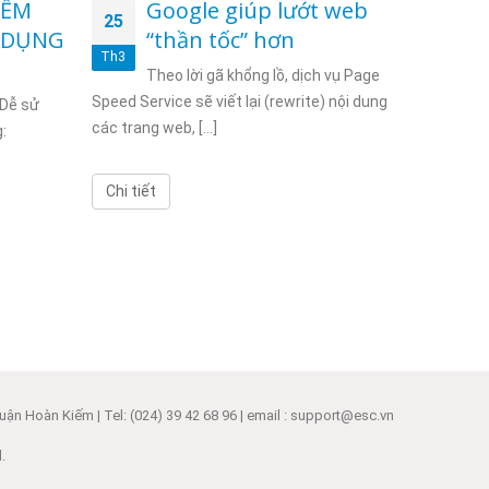
IỂM
Google giúp lướt web
G
25
24
Ử DỤNG
“thần tốc” hơn
t
Th3
Th3
m
Theo lời gã khổng lồ, dịch vụ Page
Speed Service sẽ viết lại (rewrite) nội dung
 Dễ sử
09/06/201
các trang web, [...]
:
thông báo 
mới này, điề
Chi tiết
Chi tiết
ận Hoàn Kiếm | Tel: (024) 39 42 68 96 | email : support@esc.vn
.