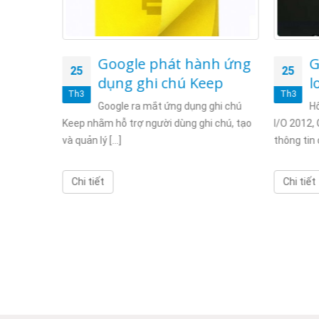
gle phát hành ứng
Google công bố mộ
25
g ghi chú Keep
loạt “bom tấn” mới
Th3
e ra mắt ứng dụng ghi chú
Hôm qua (27/6), tại sự kiện 
 trợ người dùng ghi chú, tạo
I/O 2012, Google đã công bố hàng loạ
thông tin quan trọng [...]
Chi tiết