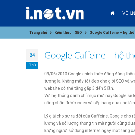
VỀ I.
Trang chủ
Kiến thức
,
SEO
Google Caffeine – hệ thố
Google Caffeine – hệ t
24
Th3
09/06/2010 Google chính thức đăng đàng thông
tương lai không mấy tốt đẹp cho giới SEO và w
09/01/202
website có thể tăng gấp 3 đến 5 lần.
Với hệ thống đánh chỉ mục mới này Google sẽ lo
năng nhận được index và sếp hạng của các là ng
Lý giải cho sự ra đời của Caffeine, Google cho 
lượng và số lượng thông tin mà người dùng đưa l
lượng người sử dụng internet ngày một tăng cao