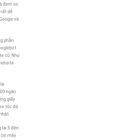
và đem so
 rất dễ
Google và
ng phần
googlebot
te cũ. Như
website
tài
100 ngàn
ống giấy
eo tộc độ
nhật.
 lai 5 đên
t bộ máy