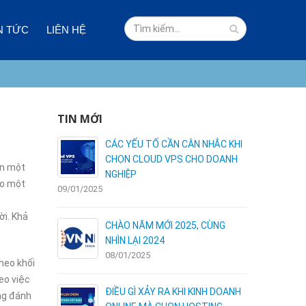
N TỨC
LIÊN HỆ
TIN MỚI
 VÀ NHƯỢC
CÁC YẾU TỐ CẦN CÂN NHẮC KHI
I HOSTING
CHỌN CLOUD VPS CHO DOANH
ến một
NGHIỆP
ho một
09/01/2025
03/01/2025
ời. Khả
ÊN DÙNG
CHÀO NĂM MỚI 2025, CÙNG
NHÌN LẠI 2024
08/01/2025
theo khối
eo việc
C – NHẬN
ĐIỀU GÌ XẢY RA KHI KINH DOANH
ông đánh