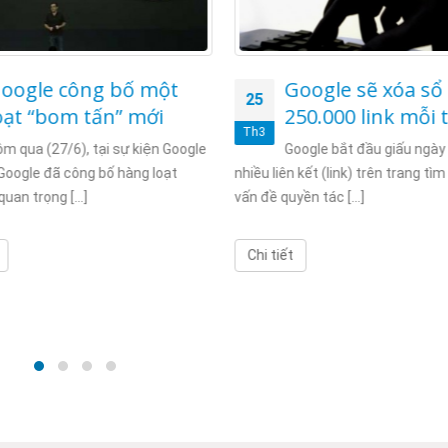
t
Google sẽ xóa sổ
Chu
25
24
250.000 link mỗi tuần
log
Th3
Th3
Goo
Google
Google bắt đầu giấu ngày càng
t
nhiều liên kết (link) trên trang tìm kiếm vì
Để có thể cho
vấn đề quyền tác [...]
thế cho logo 
[...]
Chi tiết
Chi tiết