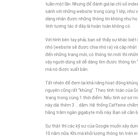
tuần một lần. Nhưng để đánh giá lại chỉ số ind
sánh với những website trong cùng 1 lớp, như vậ
dàng nhận được những thông tin không như họ m
tính tương tác ở đây là hoàn toàn không có.
Với hình bên tay phải, bạn sẽ thấy sự khác biệ
nhỏ (website sẽ được chia nhỏ ra) và cập nhật 
đến những trang mới, có thông tin mới thì nhữ
vậy người dùng sẽ dễ dàng tìm được thông tin 
mà nó được xuất bản.
Tất nhiên để đem lại khả năng hoạt động khủng
nguyên cũng rất “khủng”. Theo tính toán của G
trang trong cùng 1 thời điểm. Nếu tính sơ sơ mỗ
này dài thêm 3 … dặm. Hệ thống Caffeine chiềm 
hằng trăm ngàn gigabyte mỗi này. Bạn sẽ cần 62
Sự thật thì các kỹ sư của Google muốn xây dựn
10 năm nữa. Khi mà khối lượng thông tin trên i