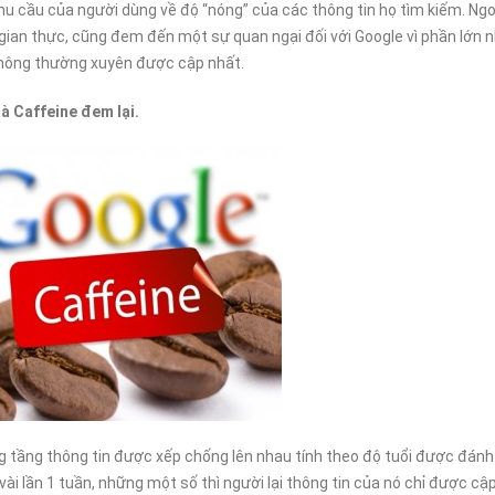
ONLINE MÀ CHỌN HOSTING
ƯU ĐÃI GIẢM 30%: CƠ 
u cầu của người dùng về độ “nóng” của các thông tin họ tìm kiếm. Ngo
NƯỚC NGOÀI?
CHO WEBSITE CỦA BẠ
 gian thực, cũng đem đến một sự quan ngại đối với Google vì phần lớn 
5
30/12/2024
 không thường xuyên được cập nhất.
à Caffeine đem lại.
ng tầng thông tin được xếp chống lên nhau tính theo độ tuổi được đánh
i lần 1 tuần, những một số thì người lại thông tin của nó chỉ được cập