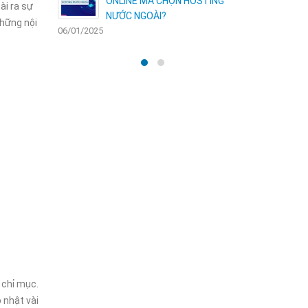
HỘI VÀNG
ONLINE MÀ CHỌN HOSTING
ài ra sự
N
NƯỚC NGOÀI?
những nội
06/01/2025
30/12/2024
 chỉ mục.
 nhật vài