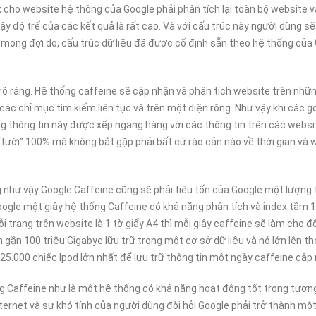
ex cho website hệ thông của Google phải phân tích lại toàn bộ website 
y độ trể của các kết quả là rất cao. Và với cấu trúc này người dùng sẽ
ong đợi do, cấu trúc dữ liệu đã được cố định sẵn theo hệ thống của 
t rõ ràng. Hệ thống caffeine sẽ cập nhận và phân tích website trên nhữ
các chỉ mục tìm kiếm liên tục và trên một diện rộng. Như vậy khi các 
ng thông tin này được xếp ngang hàng với các thông tin trên các websi
“tười” 100% mà không bắt gặp phải bất cứ rào cản nào về thời gian và 
 như vậy Google Caffeine cũng sẽ phải tiêu tốn của Google một lượng 
oogle một giây hệ thống Caffeine có khả năng phân tích và index tầm 
i trang trên website là 1 tờ giấy A4 thì mỗi giây caffeine sẽ làm cho đ
gần 100 triệu Gigabye lữu trữ trong một cơ sở dữ liệu và nó lớn lên th
5.000 chiếc Ipod lớn nhất để lưu trữ thông tin một ngày caffeine cập 
g Caffeine như là một hệ thống có khả năng hoạt động tốt trong tương
nternet và sự khó tính của người dùng đòi hỏi Google phải trở thành mộ