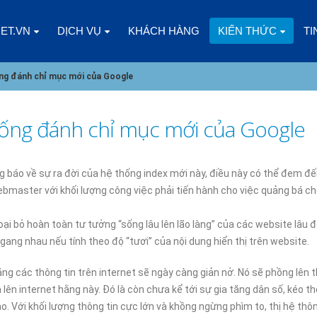
NET.VN
DỊCH VỤ
KHÁCH HÀNG
KIẾN THỨC
TI
ng đánh chỉ mục mới của Google
hống đánh chỉ mục mới của Google
CÁC YẾU TỐ CẦN CÂN NHẮC KHI
CLOUD VPS LÀ GÌ? ƯU
CHỌN CLOUD VPS CHO DOANH
ĐIỂM SO VỚI CÁC LOẠ
 báo về sự ra đời của hệ thống index mới này, điều này có thể đem đ
NGHIỆP
KHÁC
ebmaster với khối lượng công việc phải tiến hành cho việc quảng bá c
5
03/01/2025
ại bỏ hoàn toàn tư tưởng “sống lâu lên lão làng” của các website lâu đ
CHÀO NĂM MỚI 2025, CÙNG
DOANH NGHIỆP NHỎ N
ang nhau nếu tính theo độ “tươi” của nội dung hiển thị trên website.
NHÌN LẠI 2024
GÓI SSL NÀO?
08/01/2025
02/01/2025
rằng các thông tin trên internet sẽ ngày càng giản nở. Nó sẽ phồng lên 
ên internet hằng này. Đó là còn chưa kể tới sự gia tăng dân số, kéo th
ĐIỀU GÌ XẢY RA KHI KINH DOANH
ĐĂNG KÝ HOSTING ES
. Với khối lượng thông tin cực lớn và khồng ngừng phìm to, thị hệ th