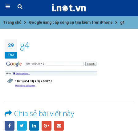
Trang chủ
Google nâng cấp công cụ tìm kiếm trên iPhone
g4
g4
29
Th3
Chia sẻ bài viết này