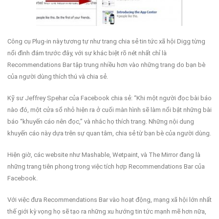
Công cụ Plug-in này tương tự như trang chia sẻ tin tức xã hội Digg từng
nổi đình đám trước đây, với sự khác biệt rõ nét nhất chỉ là
Recommendations Bar tập trung nhiều hơn vào những trang do bạn bè
của người dùng thích thú và chia sẻ.
Kỹ sư Jeffrey Spehar của Facebook chia sẻ: “Khi một người đọc bài báo
nào đó, một cửa sổ nhỏ hiện ra ở cuối màn hình sẽ làm nổi bật những bài
báo “khuyến cáo nên đọc,” và nhắc họ thích trang. Những nội dung
khuyến cáo này dựa trên sự quan tâm, chia sẻ từ bạn bè của người dùng.
Hiện giờ, các website như Mashable, Wetpaint, và The Mirror đang là
những trang tiên phong trong việc tích hợp Recommendations Bar của
Facebook.
Với việc đưa Recommendations Bar vào hoạt động, mạng xã hội lớn nhất
thế giới kỳ vọng họ sẽ tạo ra những xu hướng tin tức mạnh mẽ hơn nữa,