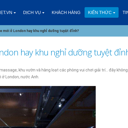
NET.VN
DỊCH VỤ
KHÁCH HÀNG
KIẾN THỨC
TI
e mới ở London hay khu nghỉ dưỡng tuyệt đỉnh?
ndon hay khu nghỉ dưỡng tuyệt đỉn
CLOUD VPS LÀ GÌ? ƯU VÀ NHƯỢC
CÁC YẾU TỐ CẦN CÂN 
ĐIỂM SO VỚI CÁC LOẠI HOSTING
CHỌN CLOUD VPS CH
massage, khu vườn và hàng loạt các phòng vui chơi giải trí… đây không 
KHÁC
NGHIỆP
i ở London, nước Anh.
5
09/01/2025
DOANH NGHIỆP NHỎ NÊN DÙNG
CHÀO NĂM MỚI 2025,
GÓI SSL NÀO?
NHÌN LẠI 2024
02/01/2025
08/01/2025
ĐĂNG KÝ HOSTING ESC – NHẬN
ĐIỀU GÌ XẢY RA KHI K