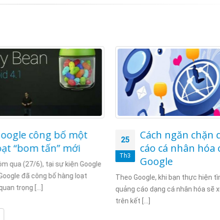
ách ngăn chặn quảng
Google và Faceb
24
áo cá nhân hóa của
đang đánh nhau 
Th3
oogle
Google và Facebook đan
trán nhau trong nhiều mảng hoạt
le, khi bạn thực hiện tìm kiếm,
Sau khi được đầu tư mạnh hơn [...
 dạng cá nhân hóa sẽ xuất hiện
.]
Chi tiết