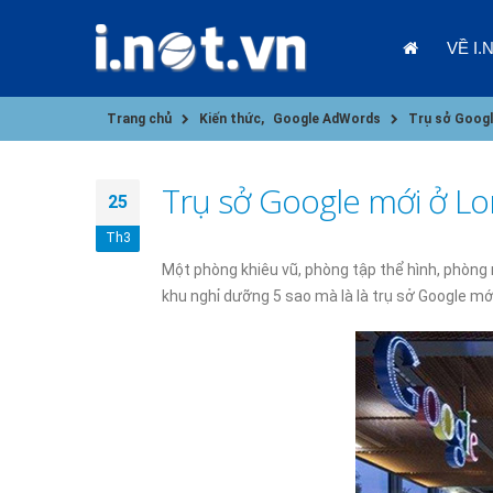
VỀ I.
Trang chủ
Kiến thức
,
Google AdWords
Trụ sở Googl
Trụ sở Google mới ở Lo
25
CÁC YẾU TỐ CẦN CÂN NHẮC KHI
Th3
CHỌN CLOUD VPS CHO DOANH
Một phòng khiêu vũ, phòng tập thể hình, phòng 
NGHIỆP
khu nghỉ dưỡng 5 sao mà là là trụ sở Google mớ
09/01/2025
03/01/202
CHÀO NĂM MỚI 2025, CÙNG
NHÌN LẠI 2024
08/01/2025
ĐIỀU GÌ XẢY RA KHI KINH DOANH