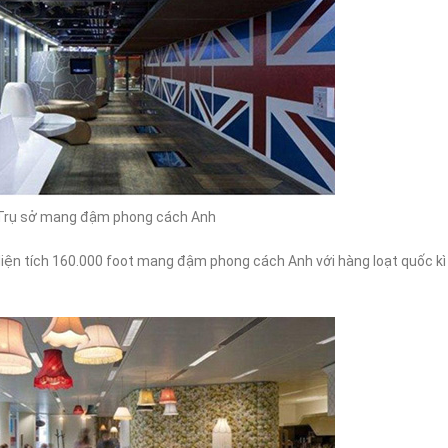
ƯU ĐÃI GIẢM 30%: CƠ HỘI VÀNG
ONLINE MÀ CHỌN HOS
CHO WEBSITE CỦA BẠN
NƯỚC NGOÀI?
4
06/01/2025
Trụ sở mang đậm phong cách Anh
iện tích 160.000 foot mang đậm phong cách Anh với hàng loạt quốc kì