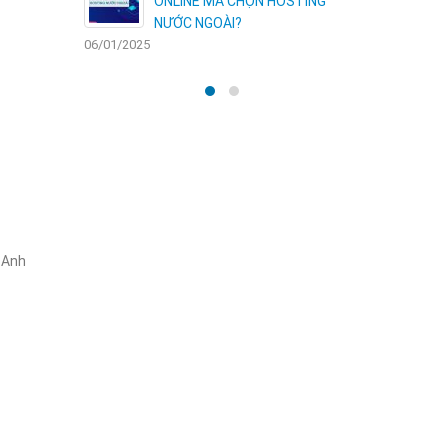
TING
ƯU ĐÃI GIẢM 30%: CƠ HỘI VÀNG
CHO WEBSITE CỦA BẠN
30/12/2024
06/01/2025
 Anh