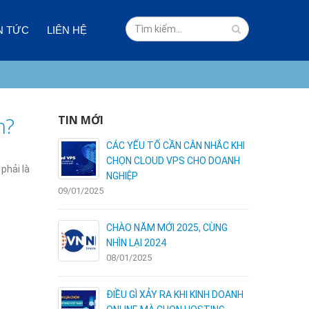
N TỨC
LIÊN HỆ
h?
TIN MỚI
NHẮC KHI
CLOUD VPS LÀ GÌ? ƯU VÀ NHƯỢC
O DOANH
ĐIỂM SO VỚI CÁC LOẠI HOSTING
phải là
KHÁC
03/01/2025
09/01/2025
 CÙNG
DOANH NGHIỆP NHỎ NÊN DÙNG
GÓI SSL NÀO?
02/01/2025
INH DOANH
ĐĂNG KÝ HOSTING ESC – NHẬN