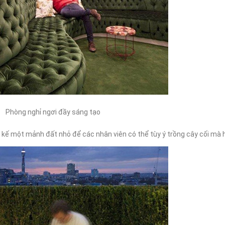
Phòng nghỉ ngơi đầy sáng tạo
 kế một mảnh đất nhỏ để các nhân viên có thể tùy ý trồng cây cối mà h