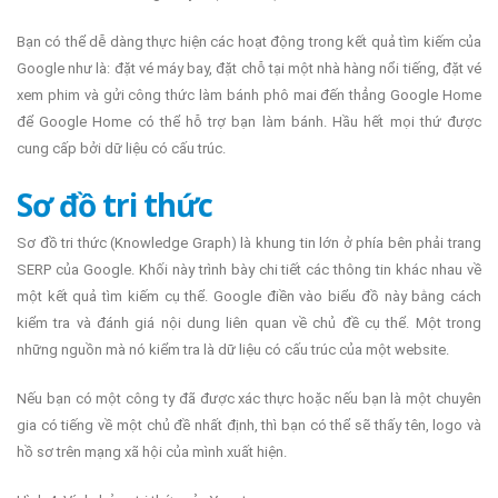
Bạn có thể dễ dàng thực hiện các hoạt động trong kết quả tìm kiếm của
Google như là: đặt vé máy bay, đặt chỗ tại một nhà hàng nổi tiếng, đặt vé
xem phim và gửi công thức làm bánh phô mai đến thẳng Google Home
để Google Home có thể hỗ trợ bạn làm bánh. Hầu hết mọi thứ được
cung cấp bởi dữ liệu có cấu trúc.
Sơ đồ tri thức
Sơ đồ tri thức (Knowledge Graph) là khung tin lớn ở phía bên phải trang
SERP của Google. Khối này trình bày chi tiết các thông tin khác nhau về
một kết quả tìm kiếm cụ thể. Google điền vào biểu đồ này bằng cách
kiểm tra và đánh giá nội dung liên quan về chủ đề cụ thể. Một trong
những nguồn mà nó kiểm tra là dữ liệu có cấu trúc của một website.
Nếu bạn có một công ty đã được xác thực hoặc nếu bạn là một chuyên
gia có tiếng về một chủ đề nhất định, thì bạn có thể sẽ thấy tên, logo và
hồ sơ trên mạng xã hội của mình xuất hiện.