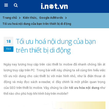
Trang chủ
Kiến thức
,
Google AdWords
Tối ưu hoá nội dung của bạn trên thiết bị di động
Tối ưu hoá nội dung của bạn
18
trên thiết bị di động
Th1
Ngày nay lượng truy cập trên các thiết bị mobie đã nhanh chóng lấn át
lượng truy cập trên PC. Trong bài viết này, chúng ta sẽ cùng tìm hiểu việc
tối ưu nội dung cho các thiết bị với màn hình nhỏ, như là điện thoại di
động và máy đọc sách e-reader, vì đây chính là một phần quan trọng
của SEO trên thiết bị mobie. Vậy, chúng ta cần
tối ưu hóa nội dung
như
thế nào cho phù hợp khi trình bày trên mobile?