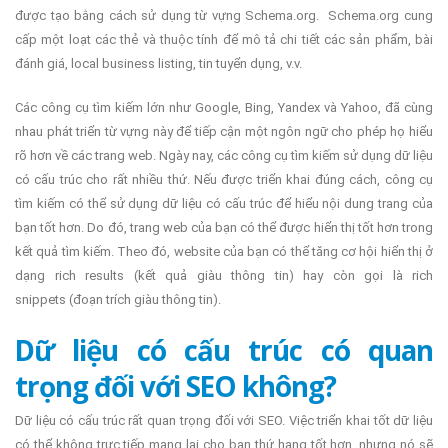
được tạo bằng cách sử dụng từ vựng Schema.org. Schema.org cung
cấp một loạt các thẻ và thuộc tính để mô tả chi tiết các sản phẩm, bài
đánh giá, local business listing, tin tuyển dụng, v.v.
Các công cụ tìm kiếm lớn như Google, Bing, Yandex và Yahoo, đã cùng
nhau phát triển từ vựng này để tiếp cận một ngôn ngữ cho phép họ hiểu
rõ hơn về các trang web. Ngày nay, các công cụ tìm kiếm sử dụng dữ liệu
có cấu trúc cho rất nhiều thứ. Nếu được triển khai đúng cách, công cụ
tìm kiếm có thể sử dụng dữ liệu có cấu trúc để hiểu nội dung trang của
bạn tốt hơn. Do đó, trang web của bạn có thể được hiển thị tốt hơn trong
kết quả tìm kiếm. Theo đó, website của bạn có thể tăng cơ hội hiển thị ở
dạng rich results (kết quả giàu thông tin) hay còn gọi là rich
snippets (đoạn trích giàu thông tin).
Dữ liệu có cấu trúc có quan
trọng đối với SEO không?
Dữ liệu có cấu trúc rất quan trọng đối với SEO. Việc triển khai tốt dữ liệu
có thể không trực tiếp mang lại cho bạn thứ hạng tốt hơn, nhưng nó sẽ