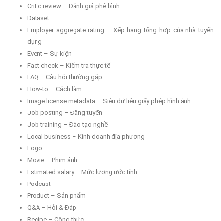
Critic review – Đánh giá phê bình
Dataset
Employer aggregate rating – Xếp hạng tổng hợp của nhà tuyển
dụng
Event – Sự kiện
Fact check – Kiểm tra thực tế
FAQ – Câu hỏi thường gặp
How-to – Cách làm
Image license metadata – Siêu dữ liệu giấy phép hình ảnh
Job posting – Đăng tuyển
Job training – Đào tạo nghề
Local business – Kinh doanh địa phương
Logo
Movie – Phim ảnh
Estimated salary – Mức lương ước tính
Podcast
Product – Sản phẩm
Q&A – Hỏi & Đáp
Recipe – Công thức