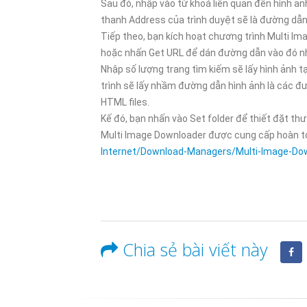
Sau đó, nhập vào từ khoá liên quan đến hình ảnh
thanh Address của trình duyệt sẽ là đường dẫ
06/01/202
Tiếp theo, bạn kích hoạt chương trình Multi I
hoặc nhấn Get URL để dán đường dẫn vào đó nh
Nhập số lượng trang tìm kiếm sẽ lấy hình ảnh t
trình sẽ lấy nhầm đường dẫn hình ảnh là các đư
HTML files.
Kế đó, bạn nhấn vào Set folder để thiết đặt th
Multi Image Downloader được cung cấp hoàn toà
Internet/Download-Managers/Multi-Image-Do
Chia sẻ bài viết này