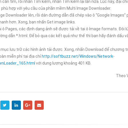
ONLINE MÀ CHỌN HOSTING
ƯU ĐÃI GIẢM 30%: CƠ 
 cần tìm, rồi nhấn Tìm kiếm, nhấn Tìm kiếm lại lần nữa. Lúc này, đại chỉ
NƯỚC NGOÀI?
CHO WEBSITE CỦA BẠ
n phù hợp với yêu cầu của phần mềm Multi Image Downloader.
5
30/12/2024
mage Downloader lên, rồi dán đường dẫn đã chép vào ô “Google Images”
anh hơn. Xong, bạn nhấn Get image links.
ại ô Pages, các định dạng ảnh sẽ được tải về tại ô Image formats. Đôi 
ờng dẫn *.html. Để bỏ qua các kết quả như thế thì bạn hãy đánh dấu v
ư mục lưu trữ các hình ảnh tải được. Xong, nhấn Download để chương trì
n miễn phí tại địa chỉ
http://softbuzz.net/Windows/Network-
wnLoader_165.html
với dung lượng khoảng 401 KB.
Theo 