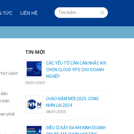
N TỨC
LIÊN HỆ
TIN MỚI
 VÀ NHƯỢC
CÁC YẾU TỐ CẦN CÂN NHẮC KHI
I HOSTING
CHỌN CLOUD VPS CHO DOANH
 một cách
NGHIỆP
09/01/2025
03/01/2025
c dán
ÊN DÙNG
CHÀO NĂM MỚI 2025, CÙNG
o bạn.
NHÌN LẠI 2024
08/01/2025
bạn phải
C – NHẬN
ĐIỀU GÌ XẢY RA KHI KINH DOANH