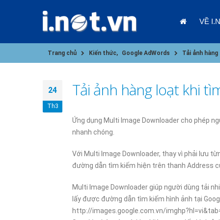
VỀ I.
Trang chủ
Kiến thức
,
Google AdWords
Tải ảnh hàng
Tải ảnh hàng loạt khi t
24
Th3
Ứng dụng Multi Image Downloader cho phép ngườ
nhanh chóng.
09/01/202
Với Multi Image Downloader, thay vì phải lưu từ
đường dẫn tìm kiếm hiện trên thanh Address của
Multi Image Downloader giúp người dùng tải nhi
lấy được đường dẫn tìm kiếm hình ảnh tại Googl
http://images.google.com.vn/imghp?hl=vi&tab