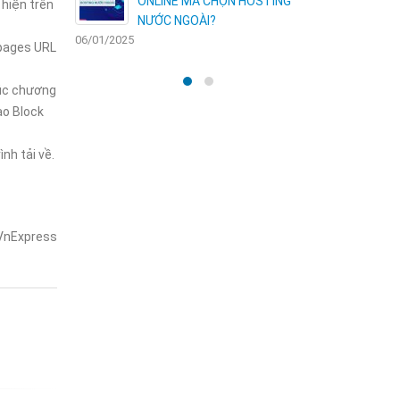
HỘI VÀNG
ONLINE MÀ CHỌN HOSTING
 hiện trên
N
NƯỚC NGOÀI?
06/01/2025
30/12/2024
 pages URL
lúc chương
ào Block
nh tải về.
VnExpress