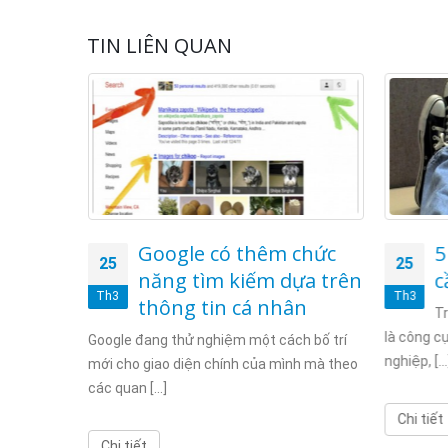
TIN LIÊN QUAN
 hóa”
Google có thêm chức
5
25
25
h từ
năng tìm kiếm dựa trên
c
Th3
Th3
thông tin cá nhân
Tr
là công c
triển của
Google đang thử nghiệm một cách bố trí
nghiệp, [...
ế giới,
mới cho giao diện chính của mình mà theo
các quan [...]
Chi tiết
Chi tiết