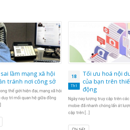
 sai lầm mạng xã hội
Tối ưu hoá nội d
18
ần tránh nơi công sở
của bạn trên thiết
Th1
động
ong thế giới hiện đại, mạng xã hội
ụ duy trì mối quan hệ giữa đồng
Ngày nay lượng truy cập trên các 
]
mobie đã nhanh chóng lấn át lượn
cập trên [...]
Chi tiết