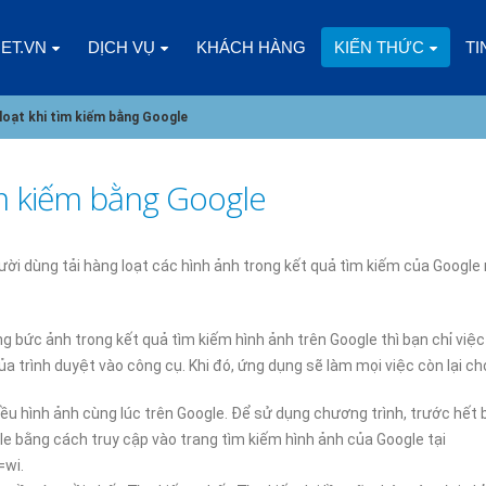
NET.VN
DỊCH VỤ
KHÁCH HÀNG
KIẾN THỨC
TI
 loạt khi tìm kiếm bằng Google
ìm kiếm bằng Google
CÁC YẾU TỐ CẦN CÂN NHẮC KHI
CLOUD VPS LÀ GÌ? ƯU
CHỌN CLOUD VPS CHO DOANH
ĐIỂM SO VỚI CÁC LOẠ
i dùng tải hàng loạt các hình ảnh trong kết quả tìm kiếm của Google
NGHIỆP
KHÁC
5
03/01/2025
ng bức ảnh trong kết quả tìm kiếm hình ảnh trên Google thì bạn chỉ việ
CHÀO NĂM MỚI 2025, CÙNG
DOANH NGHIỆP NHỎ N
 trình duyệt vào công cụ. Khi đó, ứng dụng sẽ làm mọi việc còn lại ch
NHÌN LẠI 2024
GÓI SSL NÀO?
08/01/2025
02/01/2025
ều hình ảnh cùng lúc trên Google. Để sử dụng chương trình, trước hết 
e bằng cách truy cập vào trang tìm kiếm hình ảnh của Google tại
ĐIỀU GÌ XẢY RA KHI KINH DOANH
ĐĂNG KÝ HOSTING ES
=wi.