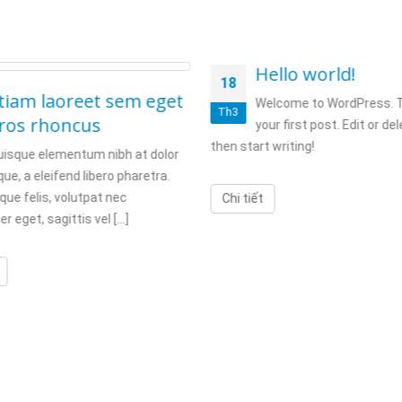
Hello world!
18
tiam laoreet sem eget
Welcome to WordPress. T
Th3
ros rhoncus
your first post. Edit or dele
then start writing!
uisque elementum nibh at dolor
ue, a eleifend libero pharetra.
que felis, volutpat nec
Chi tiết
 eget, sagittis vel [...]