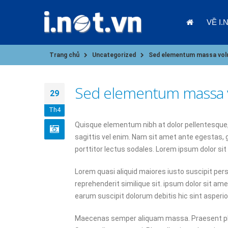
VỀ I.
Trang chủ
Uncategorized
Sed elementum massa vol
Sed elementum massa 
29
Th4
Quisque elementum nibh at dolor pellentesque, a
sagittis vel enim. Nam sit amet ante egestas, 
09/01/202
porttitor lectus sodales. Lorem ipsum dolor sit
Lorem quasi aliquid maiores iusto suscipit pers
reprehenderit similique sit. ipsum dolor sit am
earum suscipit dolorum debitis hic sint aspe
Maecenas semper aliquam massa. Praesent phare