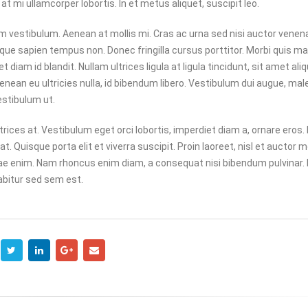
ONLINE MÀ CHỌN HOSTING
ƯU ĐÃI GIẢM 30%: CƠ 
t mi ullamcorper lobortis. In et metus aliquet, suscipit leo.
NƯỚC NGOÀI?
CHO WEBSITE CỦA BẠ
5
30/12/2024
m vestibulum. Aenean at mollis mi. Cras ac urna sed nisi auctor venena
ue sapien tempus non. Donec fringilla cursus porttitor. Morbi quis ma
diam id blandit. Nullam ultrices ligula at ligula tincidunt, sit amet ali
nean eu ultricies nulla, id bibendum libero. Vestibulum dui augue, ma
stibulum ut.
rices at. Vestibulum eget orci lobortis, imperdiet diam a, ornare eros
t. Quisque porta elit et viverra suscipit. Proin laoreet, nisl et auctor mol
 vitae enim. Nam rhoncus enim diam, a consequat nisi bibendum pulvinar
rabitur sed sem est.