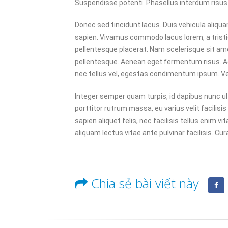
Suspendisse potenti. Phasellus interdum risus a
06/01/202
Donec sed tincidunt lacus. Duis vehicula aliqua
sapien. Vivamus commodo lacus lorem, a tristiq
pellentesque placerat. Nam scelerisque sit amet 
pellentesque. Aenean eget fermentum risus. Ae
nec tellus vel, egestas condimentum ipsum. Ve
Integer semper quam turpis, id dapibus nunc ult
porttitor rutrum massa, eu varius velit facilisis a
sapien aliquet felis, nec facilisis tellus enim
aliquam lectus vitae ante pulvinar facilisis. Cu
Chia sẻ bài viết này