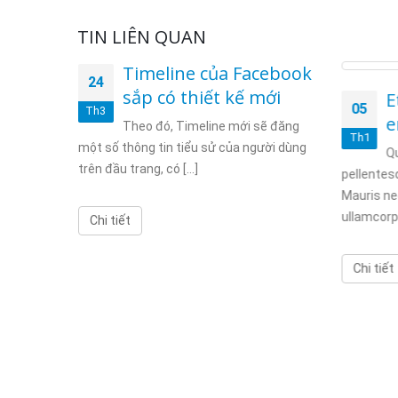
TIN LIÊN QUAN
Timeline của Facebook
24
sắp có thiết kế mới
m eget
E
05
Th3
e
Theo đó, Timeline mới sẽ đăng
Th1
một số thông tin tiểu sử của người dùng
at dolor
Q
trên đầu trang, có [...]
aretra.
pellentesq
Mauris ne
ullamcorper
Chi tiết
Chi tiết