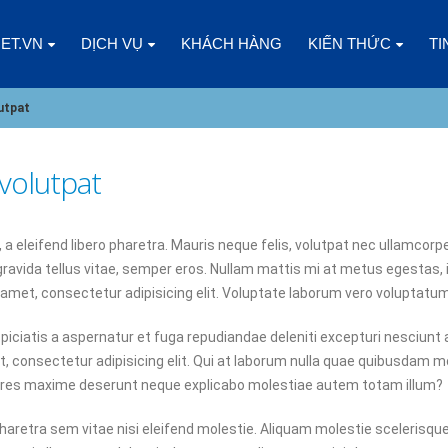
NET.VN
DỊCH VỤ
KHÁCH HÀNG
KIẾN THỨC
TI
utpat
volutpat
CÁC YẾU TỐ CẦN CÂN NHẮC KHI
CLOUD VPS LÀ GÌ? ƯU
CHỌN CLOUD VPS CHO DOANH
ĐIỂM SO VỚI CÁC LOẠ
 eleifend libero pharetra. Mauris neque felis, volutpat nec ullamcorpe
NGHIỆP
KHÁC
gravida tellus vitae, semper eros. Nullam mattis mi at metus egestas, 
5
03/01/2025
 amet, consectetur adipisicing elit. Voluptate laborum vero voluptatum
CHÀO NĂM MỚI 2025, CÙNG
DOANH NGHIỆP NHỎ N
piciatis a aspernatur et fuga repudiandae deleniti excepturi nesciunt 
NHÌN LẠI 2024
GÓI SSL NÀO?
et, consectetur adipisicing elit. Qui at laborum nulla quae quibusdam m
08/01/2025
02/01/2025
riores maxime deserunt neque explicabo molestiae autem totam illum?
ĐIỀU GÌ XẢY RA KHI KINH DOANH
ĐĂNG KÝ HOSTING ES
tra sem vitae nisi eleifend molestie. Aliquam molestie scelerisque 