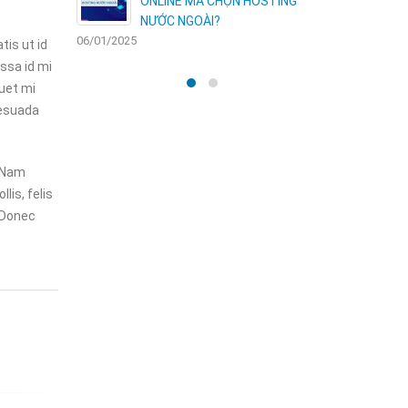
HỘI VÀNG
ONLINE MÀ CHỌN HOSTING
N
NƯỚC NGOÀI?
06/01/2025
30/12/2024
tis ut id
ssa id mi
quet mi
lesuada
. Nam
lis, felis
. Donec