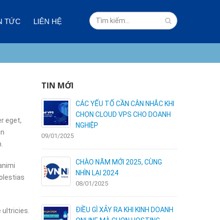
N TỨC
LIÊN HỆ
TIN MỚI
 VÀ NHƯỢC
CÁC YẾU TỐ CẦN CÂN NHẮC KHI
I HOSTING
CHỌN CLOUD VPS CHO DOANH
r eget,
NGHIỆP
in
09/01/2025
03/01/2025
.
ÊN DÙNG
CHÀO NĂM MỚI 2025, CÙNG
animi
NHÌN LẠI 2024
olestias
08/01/2025
C – NHẬN
ĐIỀU GÌ XẢY RA KHI KINH DOANH
ultricies.