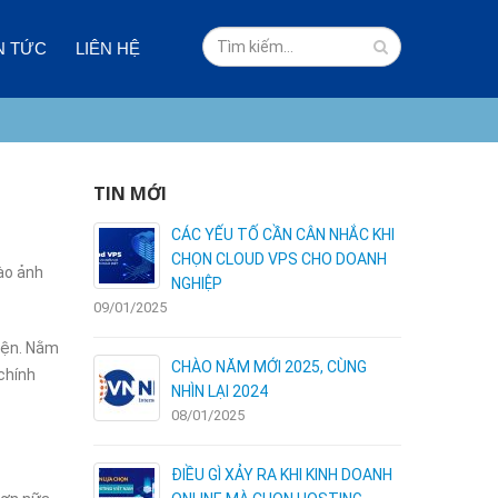
N TỨC
LIÊN HỆ
TIN MỚI
 VÀ NHƯỢC
CÁC YẾU TỐ CẦN CÂN NHẮC KHI
I HOSTING
CHỌN CLOUD VPS CHO DOANH
ào ảnh
NGHIỆP
09/01/2025
03/01/2025
diện. Nằm
ÊN DÙNG
CHÀO NĂM MỚI 2025, CÙNG
chính
NHÌN LẠI 2024
08/01/2025
C – NHẬN
ĐIỀU GÌ XẢY RA KHI KINH DOANH