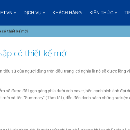
NET.VN
DỊCH VỤ
KHÁCH HÀNG
KIẾN THỨC
TI
 có thiết kế mới
ắp có thiết kế mới
CÁC YẾU TỐ CẦN CÂN NHẮC KHI
CLOUD VPS LÀ GÌ? ƯU
CHỌN CLOUD VPS CHO DOANH
ĐIỂM SO VỚI CÁC LOẠ
 tiểu sử của người dùng trên đầu trang, có nghĩa là nó sẽ được lồng v
NGHIỆP
KHÁC
5
03/01/2025
điểm sẽ được đặt gọn gàng phía dưới ảnh cover, bên cạnh hình ảnh đại 
CHÀO NĂM MỚI 2025, CÙNG
DOANH NGHIỆP NHỎ N
 kết mới có tên “Summary” (Tóm tắt), dẫn đến danh sách những sự kiện 
NHÌN LẠI 2024
GÓI SSL NÀO?
08/01/2025
02/01/2025
ĐIỀU GÌ XẢY RA KHI KINH DOANH
ĐĂNG KÝ HOSTING ES