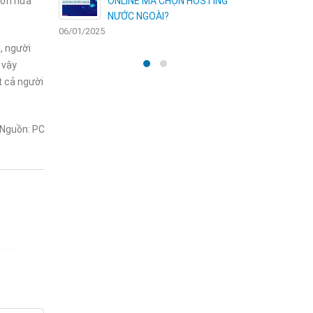
hơn nữa
HỘI VÀNG
ONLINE MÀ CHỌN HOSTING
N
NƯỚC NGOÀI?
06/01/2025
30/12/2024
, người
 vậy
t cả người
Nguồn: PC