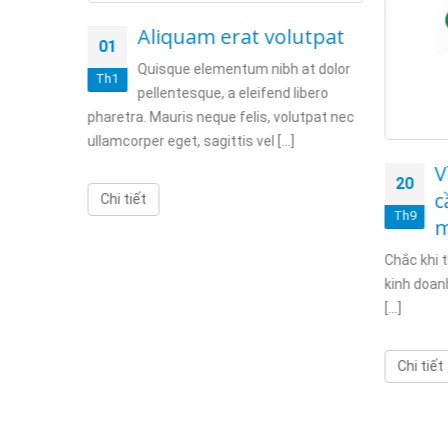
m eget
Aliquam erat volutpat
01
Quisque elementum nibh at dolor
Th1
pellentesque, a eleifend libero
at dolor
pharetra. Mauris neque felis, volutpat nec
aretra.
ullamcorper eget, sagittis vel [...]
V
20
c
Chi tiết
Th9
m
Chắc khi 
kinh doanh
[...]
Chi tiết