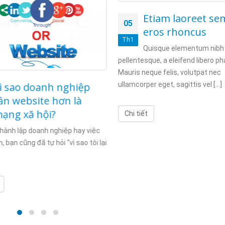
Etiam laoreet se
05
eros rhoncus
Th1
Quisque elementum nibh 
pellentesque, a eleifend libero ph
Mauris neque felis, volutpat nec
ì sao doanh nghiệp
ullamcorper eget, sagittis vel [...]
ần website hơn là
ạng xã hội?
Chi tiết
thành lập doanh nghiệp hay việc
, bạn cũng đã tự hỏi “vì sao tôi lại