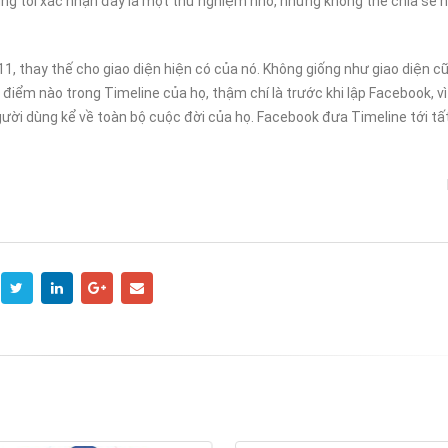
húng tôi xác nhận đây là một thử nghiệm nhỏ, nhưng không thể chia sẻ 
ONLINE MÀ CHỌN HOSTING
ƯU ĐÃI GIẢM 30%: CƠ 
NƯỚC NGOÀI?
CHO WEBSITE CỦA BẠ
5
30/12/2024
1, thay thế cho giao diện hiện có của nó. Không giống như giao diện cũ
 điểm nào trong Timeline của họ, thậm chí là trước khi lập Facebook, vì
ười dùng kể về toàn bộ cuộc đời của họ. Facebook đưa Timeline tới tấ