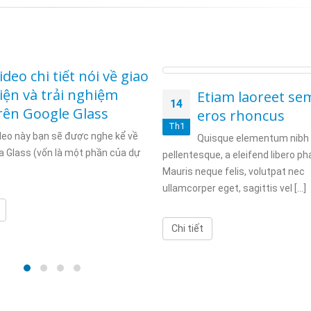
ideo chi tiết nói về giao
iện và trải nghiệm
Etiam laoreet se
14
rên Google Glass
eros rhoncus
Th1
eo này bạn sẽ được nghe kể về
Quisque elementum nibh 
ủa Glass (vốn là một phần của dự
pellentesque, a eleifend libero ph
Mauris neque felis, volutpat nec
ullamcorper eget, sagittis vel [...]
Chi tiết