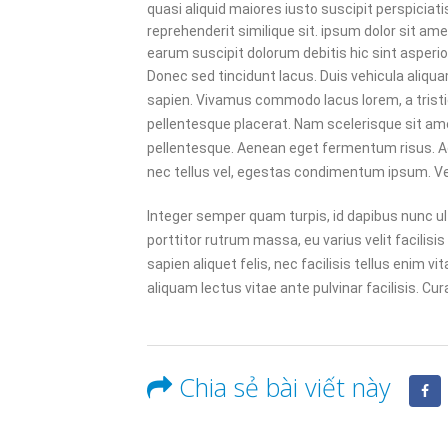
ONLINE MÀ CHỌN HOSTING
quasi aliquid maiores iusto suscipit perspiciat
NƯỚC NGOÀI?
reprehenderit similique sit. ipsum dolor sit am
06/01/2025
30/12/202
earum suscipit dolorum debitis hic sint aspe
Donec sed tincidunt lacus. Duis vehicula aliqua
sapien. Vivamus commodo lacus lorem, a tristiq
pellentesque placerat. Nam scelerisque sit amet 
pellentesque. Aenean eget fermentum risus. Ae
nec tellus vel, egestas condimentum ipsum. Ve
Integer semper quam turpis, id dapibus nunc ult
porttitor rutrum massa, eu varius velit facilisis a
sapien aliquet felis, nec facilisis tellus enim
aliquam lectus vitae ante pulvinar facilisis. Cu
Chia sẻ bài viết này