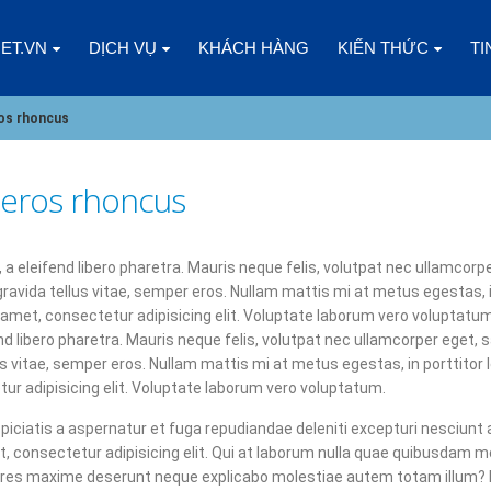
NET.VN
DỊCH VỤ
KHÁCH HÀNG
KIẾN THỨC
TI
ros rhoncus
 eros rhoncus
CLOUD VPS LÀ GÌ? ƯU VÀ NHƯỢC
CÁC YẾU TỐ CẦN CÂN 
ĐIỂM SO VỚI CÁC LOẠI HOSTING
CHỌN CLOUD VPS CH
 eleifend libero pharetra. Mauris neque felis, volutpat nec ullamcorpe
KHÁC
NGHIỆP
gravida tellus vitae, semper eros. Nullam mattis mi at metus egestas, 
5
09/01/2025
t amet, consectetur adipisicing elit. Voluptate laborum vero voluptatu
d libero pharetra. Mauris neque felis, volutpat nec ullamcorper eget, sa
DOANH NGHIỆP NHỎ NÊN DÙNG
CHÀO NĂM MỚI 2025,
s vitae, semper eros. Nullam mattis mi at metus egestas, in porttitor 
GÓI SSL NÀO?
NHÌN LẠI 2024
ur adipisicing elit. Voluptate laborum vero voluptatum.
02/01/2025
08/01/2025
piciatis a aspernatur et fuga repudiandae deleniti excepturi nesciunt 
et, consectetur adipisicing elit. Qui at laborum nulla quae quibusdam m
ĐĂNG KÝ HOSTING ESC – NHẬN
ĐIỀU GÌ XẢY RA KHI K
riores maxime deserunt neque explicabo molestiae autem totam illum?