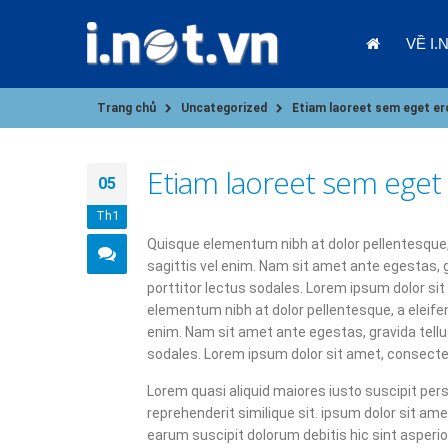
VỀ I.
Trang chủ
Uncategorized
Etiam laoreet sem eget e
Etiam laoreet sem eget
05
CÁC YẾU TỐ CẦN CÂN NHẮC KHI
Th1
CHỌN CLOUD VPS CHO DOANH
Quisque elementum nibh at dolor pellentesque, a
NGHIỆP
sagittis vel enim. Nam sit amet ante egestas, 
09/01/2025
03/01/202
porttitor lectus sodales. Lorem ipsum dolor si
elementum nibh at dolor pellentesque, a eleifen
CHÀO NĂM MỚI 2025, CÙNG
enim. Nam sit amet ante egestas, gravida tellu
NHÌN LẠI 2024
sodales. Lorem ipsum dolor sit amet, consectet
08/01/2025
Lorem quasi aliquid maiores iusto suscipit pers
reprehenderit similique sit. ipsum dolor sit am
ĐIỀU GÌ XẢY RA KHI KINH DOANH
earum suscipit dolorum debitis hic sint aspe