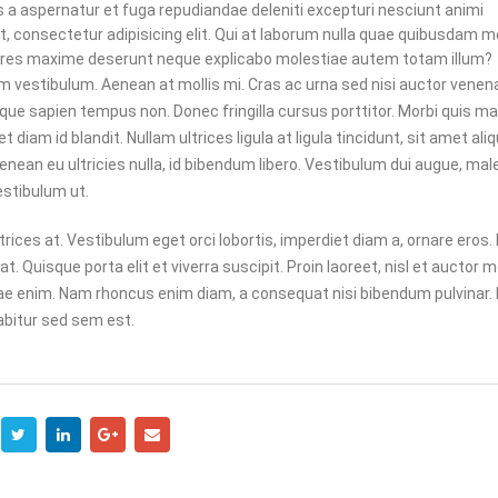
ƯU ĐÃI GIẢM 30%: CƠ HỘI VÀNG
ONLINE MÀ CHỌN HOS
is a aspernatur et fuga repudiandae deleniti excepturi nesciunt animi
CHO WEBSITE CỦA BẠN
NƯỚC NGOÀI?
et, consectetur adipisicing elit. Qui at laborum nulla quae quibusdam m
4
06/01/2025
riores maxime deserunt neque explicabo molestiae autem totam illum?
m vestibulum. Aenean at mollis mi. Cras ac urna sed nisi auctor venena
ue sapien tempus non. Donec fringilla cursus porttitor. Morbi quis ma
diam id blandit. Nullam ultrices ligula at ligula tincidunt, sit amet ali
nean eu ultricies nulla, id bibendum libero. Vestibulum dui augue, ma
stibulum ut.
rices at. Vestibulum eget orci lobortis, imperdiet diam a, ornare eros
t. Quisque porta elit et viverra suscipit. Proin laoreet, nisl et auctor mol
 vitae enim. Nam rhoncus enim diam, a consequat nisi bibendum pulvinar
rabitur sed sem est.