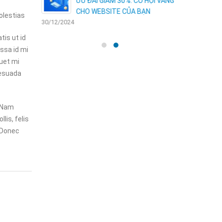
TING
ƯU ĐÃI GIẢM 30%: CƠ HỘI VÀNG
CHO WEBSITE CỦA BẠN
olestias
30/12/2024
06/01/2025
tis ut id
ssa id mi
quet mi
lesuada
. Nam
lis, felis
. Donec