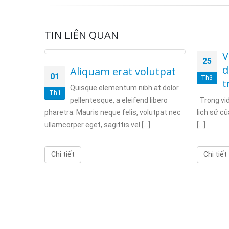
TIN LIÊN QUAN
cebook
V
25
ới
d
Aliquam erat volutpat
01
Th3
t
ẽ đăng
Quisque elementum nibh at dolor
Th1
ười dùng
pellentesque, a eleifend libero
Trong vid
pharetra. Mauris neque felis, volutpat nec
lịch sử c
ullamcorper eget, sagittis vel [...]
[...]
Chi tiết
Chi tiết