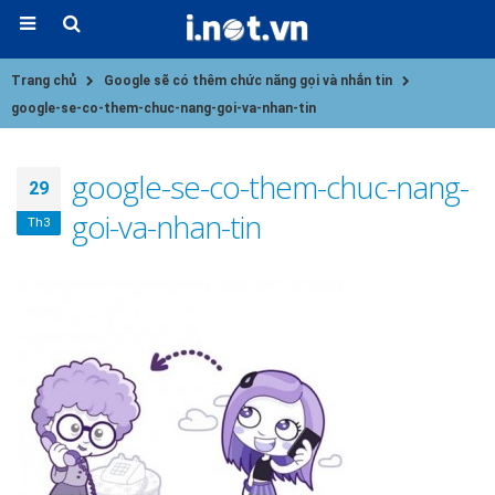
Trang chủ
Google sẽ có thêm chức năng gọi và nhắn tin
google-se-co-them-chuc-nang-goi-va-nhan-tin
google-se-co-them-chuc-nang-
29
goi-va-nhan-tin
Th3