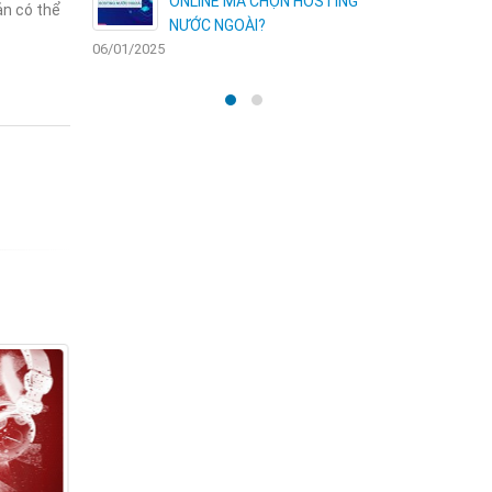
HỘI VÀNG
ONLINE MÀ CHỌN HOSTING
ản có thể
N
NƯỚC NGOÀI?
06/01/2025
30/12/2024