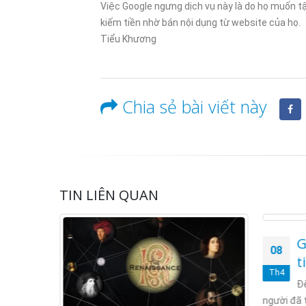
Việc Google ngưng dịch vụ này là do họ muốn tậ
kiếm tiền nhờ bán nội dụng từ website của họ.
06/01/202
Tiểu Khương
Chia sẻ bài viết này
TIN LIÊN QUAN
G
08
t
Th4
Để
người đã 