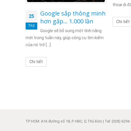
thoại di độ
i lý
Google sắp thông minh
25
Nam
hơn gấp… 1.000 lần
Chi tiết
Th3
 sẽ thử
Google sẽ bổ sung một tính năng
oogle trên
mới trong tuần này, giúp công cụ tìm kiếm
của nó trở [...]
Chi tiết
TP HCM: A16 đường số 18, P. HBC, Q.Thủ Đức | Tel: (028) 6294 