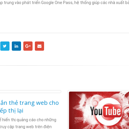
ONLINE MÀ CHỌN HOSTING
ƯU ĐÃI GIẢM 30%: CƠ 
p trung vào phát triển Google One Pass, hệ thống giúp các nhà xuất b
NƯỚC NGOÀI?
CHO WEBSITE CỦA BẠ
5
30/12/2024
ắn thẻ trang web cho
iếp thị lại
 hiển thị quảng cáo cho những
truy cập trang web trên điện