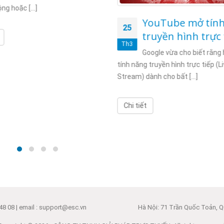
ng hoặc [...]
YouTube mở tín
25
truyền hình trực 
Th3
Google vừa cho biết rằng
tính năng truyền hình trực tiếp (L
Stream) dành cho bất [...]
Chi tiết
48 08 | email : support@esc.vn
Hà Nội: 71 Trần Quốc Toản, Qu