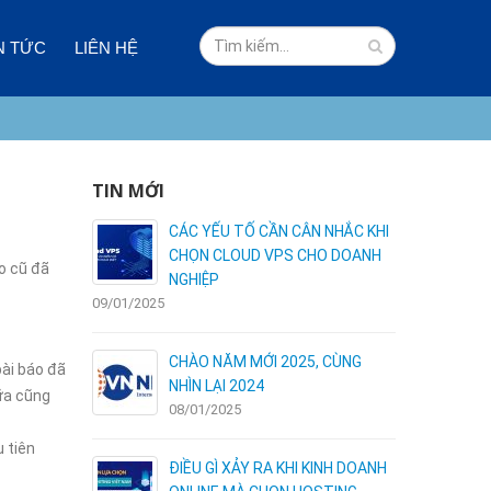
N TỨC
LIÊN HỆ
TIN MỚI
 VÀ NHƯỢC
CÁC YẾU TỐ CẦN CÂN NHẮC KHI
I HOSTING
CHỌN CLOUD VPS CHO DOANH
o cũ đã
NGHIỆP
09/01/2025
03/01/2025
ÊN DÙNG
CHÀO NĂM MỚI 2025, CÙNG
bài báo đã
NHÌN LẠI 2024
nữa cũng
08/01/2025
 tiên
C – NHẬN
ĐIỀU GÌ XẢY RA KHI KINH DOANH