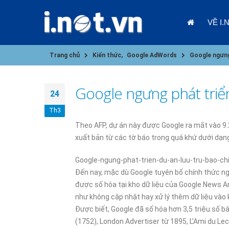
VỀ I.
Trang chủ
Kiến thức
,
Google AdWords
Google ngưng 
Google ngưng phát triển
24
Th3
Theo AFP, dự án này được Google ra mắt vào 9.
xuất bản từ các tờ báo trong quá khứ dưới dạng
09/01/202
Google-ngung-phat-trien-du-an-luu-tru-bao-ch
Đến nay, mặc dù Google tuyên bố chính thức ng
được số hóa tại kho dữ liệu của Google News A
như không cập nhật hay xử lý thêm dữ liệu vào k
Được biết, Google đã số hóa hơn 3,5 triệu số b
(1752), London Advertiser từ 1895, L’Ami du Le