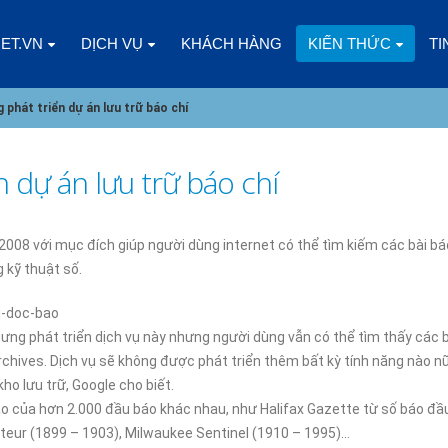
NET.VN
DỊCH VỤ
KHÁCH HÀNG
KIẾN THỨC
TI
phát triển dự án lưu trữ báo chí
 dự án lưu trữ báo chí
CÁC YẾU TỐ CẦN CÂN NHẮC KHI
CLOUD VPS LÀ GÌ? ƯU
CHỌN CLOUD VPS CHO DOANH
ĐIỂM SO VỚI CÁC LOẠ
2008 với mục đích giúp người dùng internet có thể tìm kiếm các bài bá
NGHIỆP
KHÁC
 kỹ thuật số.
5
03/01/2025
i-doc-bao
CHÀO NĂM MỚI 2025, CÙNG
DOANH NGHIỆP NHỎ N
ưng phát triển dịch vụ này nhưng người dùng vẫn có thể tìm thấy các 
NHÌN LẠI 2024
GÓI SSL NÀO?
rchives. Dịch vụ sẽ không được phát triển thêm bất kỳ tính năng nào 
08/01/2025
02/01/2025
ho lưu trữ, Google cho biết.
áo của hơn 2.000 đầu báo khác nhau, như Halifax Gazette từ số báo đầu
ĐIỀU GÌ XẢY RA KHI KINH DOANH
ĐĂNG KÝ HOSTING ES
cteur (1899 – 1903), Milwaukee Sentinel (1910 – 1995)…