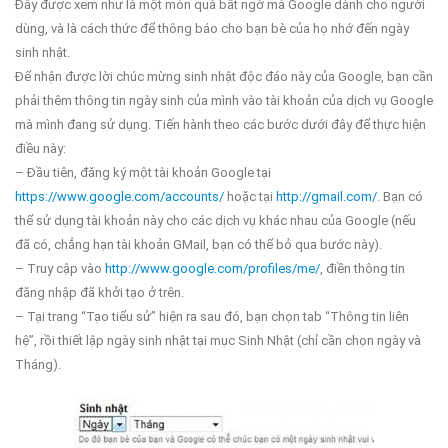
Đây được xem như là một món quà bất ngờ mà Google dành cho người
dùng, và là cách thức để thông báo cho bạn bè của họ nhớ đến ngày
sinh nhật.
Để nhận được lời chúc mừng sinh nhật độc đáo này của Google, bạn cần
phải thêm thông tin ngày sinh của mình vào tài khoản của dịch vụ Google
mà mình đang sử dụng. Tiến hành theo các bước dưới đây để thực hiện
điều này:
– Đầu tiên, đăng ký một tài khoản Google tại
https://www.google.com/accounts/
hoặc tại
http://gmail.com/
. Bạn có
thể sử dụng tài khoản này cho các dịch vụ khác nhau của Google (nếu
đã có, chẳng hạn tài khoản GMail, bạn có thể bỏ qua bước này).
– Truy cập vào
http://www.google.com/profiles/me/
, điền thông tin
đăng nhập đã khởi tạo ở trên.
– Tại trang “Tạo tiểu sử” hiện ra sau đó, bạn chọn tab “Thông tin liên
hệ”, rồi thiết lập ngày sinh nhật tại mục Sinh Nhật (chỉ cần chọn ngày và
Tháng).