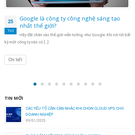
 ty công nghệ sáng tạo
Google tung dị
24
iTunes
Th3
iới viễn tưởng, như Google. Khi nói tới bất
Máy tính bảng Xoom sẽ là
âm nhạc này thông qua [...]
Chi tiết
TIN MỚI
CÁC YẾU TỐ CẦN CÂN NHẮC KHI CHỌN CLOUD VPS CHO
DOANH NGHIỆP
09/01/2025