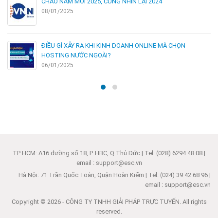
CHÀO NĂM MỚI 2025, CÙNG NHÌN LẠI 2024
08/01/2025
ĐIỀU GÌ XẢY RA KHI KINH DOANH ONLINE MÀ CHỌN
HOSTING NƯỚC NGOÀI?
06/01/2025
TP HCM: A16 đường số 18, P. HBC, Q.Thủ Đức | Tel: (028) 6294 48 08 |
email : support@esc.vn
Hà Nội: 71 Trần Quốc Toản, Quận Hoàn Kiếm | Tel: (024) 39 42 68 96 |
email : support@esc.vn
Copyright © 2026 - CÔNG TY TNHH GIẢI PHÁP TRỰC TUYẾN. All rights
reserved.