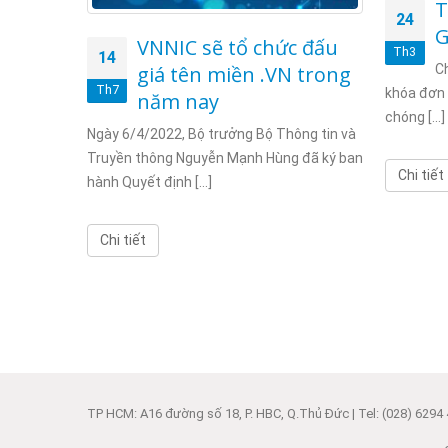
nh
T
24
sóng
G
VNNIC sẽ tổ chức đấu
Th3
14
Ch
giá tên miền .VN trong
Th7
khóa đơn 
có kế
năm nay
chóng [...]
 radio tại
Ngày 6/4/2022, Bộ trưởng Bộ Thông tin và
Truyền thông Nguyễn Mạnh Hùng đã ký ban
Chi tiết
hành Quyết định [...]
Chi tiết
TP HCM: A16 đường số 18, P. HBC, Q.Thủ Đức | Tel: (028) 6294 