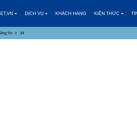
NET.VN
DỊCH VỤ
KHÁCH HÀNG
KIẾN THỨC
TI
ảng tin
34