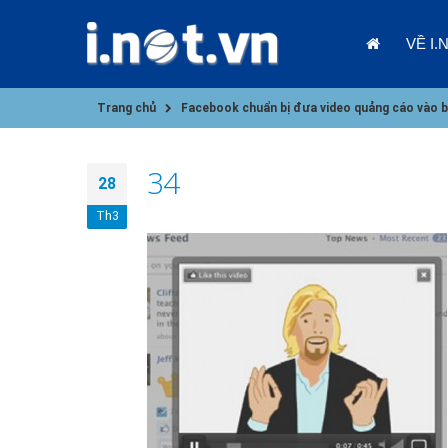
VỀ I.
Trang chủ
Facebook chuẩn bị đưa video quảng cáo vào b
34
28
Th3