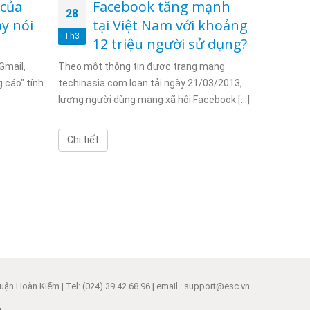
 của
Facebook tăng mạnh
S
28
25
y nói
tại Việt Nam với khoảng
k
Th3
Th3
12 triệu người sử dụng?
G
Gmail,
Theo một thông tin được trang mạng
Cả 2 công 
 cáo" tính
techinasia.com loan tải ngày 21/03/2013,
Google đều
lượng người dùng mạng xã hội Facebook [...]
Chi tiết
Chi tiết
ận Hoàn Kiếm | Tel: (024) 39 42 68 96 | email : support@esc.vn