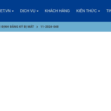
NET.VN
DỊCH VỤ
KHÁCH HÀNG
KIẾN THỨC
TI
 ĐỊNH ĐĂNG KÝ BỊ MẤT
11-2024-048