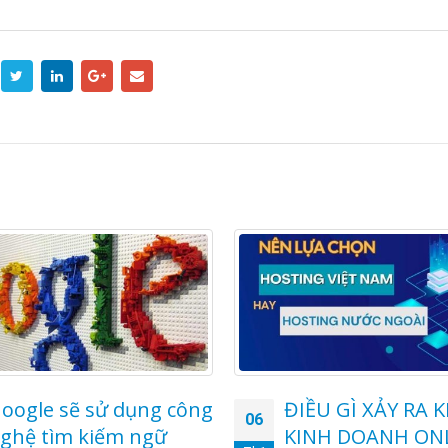
oogle sẽ sử dụng công
ĐIỀU GÌ XẢY RA K
06
ghệ tìm kiếm ngữ
KINH DOANH ON