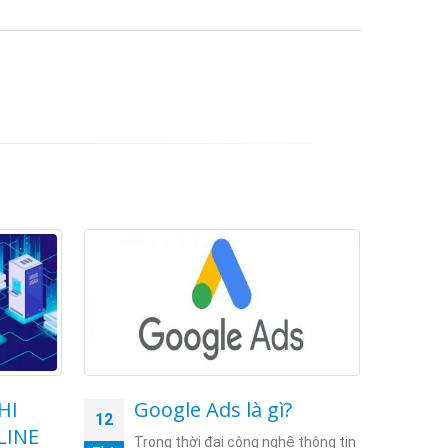
HI
Google Ads là gì?
F
12
28
LINE
Trong thời đại công nghệ thông tin
Th