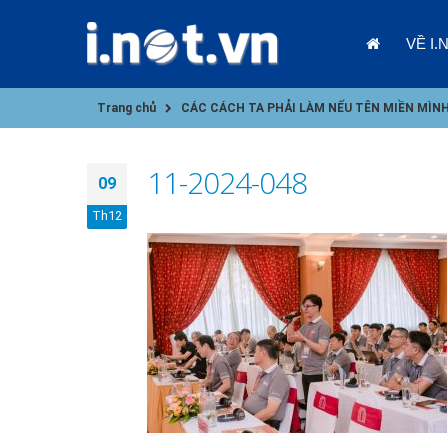
VỀ I.
Trang chủ
CÁC CÁCH TA PHẢI LÀM NẾU TÊN MIỀN MÌNH
11-2024-048
09
Th12