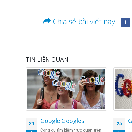
Chia sẻ bài viết này
TIN LIÊN QUAN
 của
Google Googles
G
24
25
ày nói
n
Công cụ tìm kiếm trực quan trên