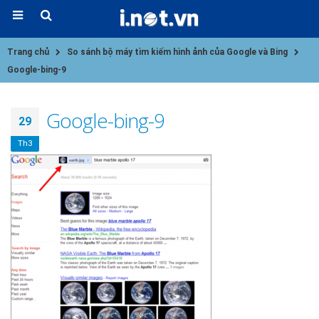
Trang chủ
So sánh bộ máy tìm kiếm hình ảnh của Google và Bing
Google-bing-9
Google-bing-9
29
Th3