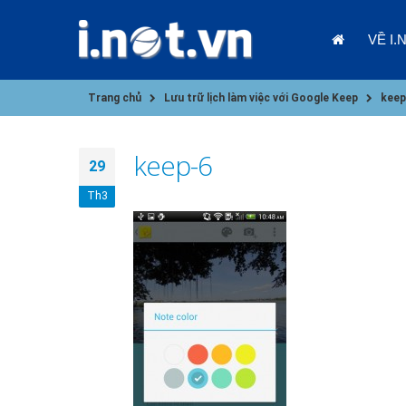
VỀ I.
Trang chủ
Lưu trữ lịch làm việc với Google Keep
keep
keep-6
29
Th3