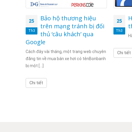
 NHỎ
Bảo hộ thương hiệu
H
25
25
SSL
trên mạng tránh bị đối
t
Th3
Th3
thủ ‘câu khách’ qua
Hà
Google
ho doanh
u, ngân
Cách đây vài tháng, một trang web chuyên
Chi tiết
đăng tin về mua bán xe hơi có tênBonbanh
bị một [...]
Chi tiết