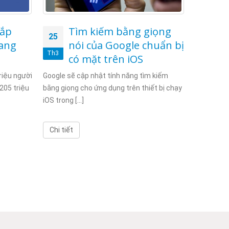
sắp
Tìm kiếm bằng giọng
5
25
25
rang
nói của Google chuẩn bị
c
Th3
Th3
có mặt trên iOS
Tr
là công cụ
riệu người
Google sẽ cập nhật tính năng tìm kiếm
nghiệp, [...]
205 triệu
bằng giọng cho ứng dụng trên thiết bị chạy
iOS trong [...]
Chi tiết
Chi tiết