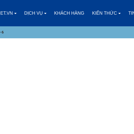
NET.VN
DỊCH VỤ
KHÁCH HÀNG
KIẾN THỨC
TI
-6