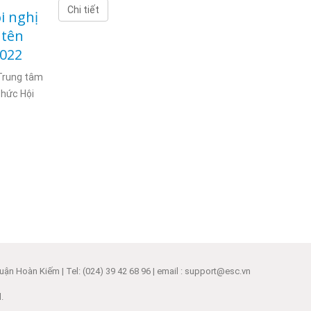
Th3
t
Chi tiết
i nghị
 tên
Nếu khách
website c
2022
hạ thấp vị tr
 Trung tâm
chức Hội
Chi tiết
ận Hoàn Kiếm | Tel: (024) 39 42 68 96 | email : support@esc.vn
.