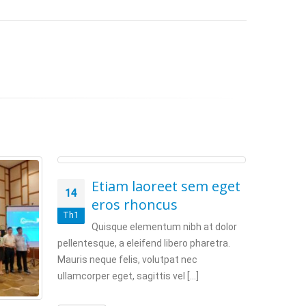
Etiam laoreet sem eget
14
eros rhoncus
Th1
Quisque elementum nibh at dolor
pellentesque, a eleifend libero pharetra.
Mauris neque felis, volutpat nec
G
ullamcorper eget, sagittis vel [...]
25
w