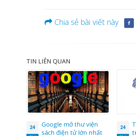
Chia sẻ bài viết này
TIN LIÊN QUAN
G SSD
Google mở thư viện
T
24
24
I ƯU
sách điện tử lớn nhất
t