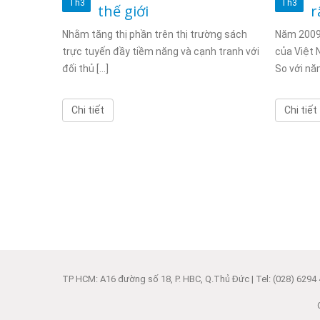
Th3
Th3
ỦA
thế giới
r
Nhằm tăng thị phần trên thị trường sách
Năm 2009,
trực tuyến đầy tiềm năng và cạnh tranh với
của Việt 
 là dịch
đối thủ [...]
So với năm 
ng SSD
Chi tiết
Chi tiết
TP HCM: A16 đường số 18, P. HBC, Q.Thủ Đức | Tel: (028) 6294 