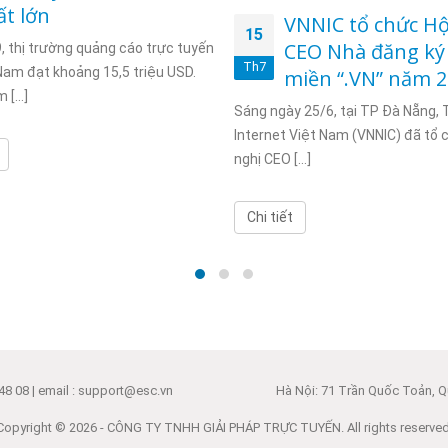
ất lớn
VNNIC tổ chức Hộ
15
CEO Nhà đăng ký
 thị trường quảng cáo trực tuyến
Th7
Nam đạt khoảng 15,5 triệu USD.
miền “.VN” năm 
[...]
Sáng ngày 25/6, tại TP Đà Nẵng,
Internet Việt Nam (VNNIC) đã tổ 
nghị CEO [...]
Chi tiết
48 08 | email : support@esc.vn
Hà Nội: 71 Trần Quốc Toản, Qu
Copyright © 2026 - CÔNG TY TNHH GIẢI PHÁP TRỰC TUYẾN. All rights reserved