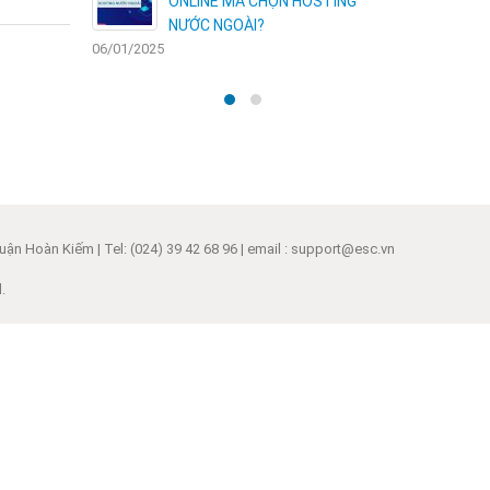
HỘI VÀNG
ONLINE MÀ CHỌN HOSTING
N
NƯỚC NGOÀI?
06/01/2025
30/12/2024
ận Hoàn Kiếm | Tel: (024) 39 42 68 96 | email : support@esc.vn
.