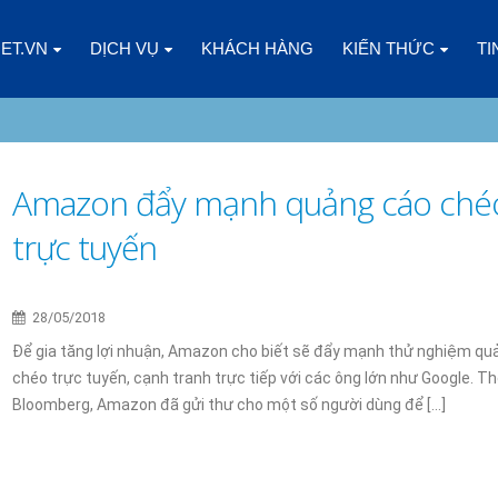
NET.VN
DỊCH VỤ
KHÁCH HÀNG
KIẾN THỨC
TI
Amazon đẩy mạnh quảng cáo ché
trực tuyến
CÁC YẾU TỐ CẦN CÂN NHẮC KHI
CLOUD VPS LÀ GÌ? ƯU
CHỌN CLOUD VPS CHO DOANH
ĐIỂM SO VỚI CÁC LOẠ
NGHIỆP
KHÁC
5
03/01/2025
28/05/2018
Để gia tăng lợi nhuận, Amazon cho biết sẽ đẩy mạnh thử nghiệm qu
CHÀO NĂM MỚI 2025, CÙNG
DOANH NGHIỆP NHỎ N
chéo trực tuyến, cạnh tranh trực tiếp với các ông lớn như Google. T
NHÌN LẠI 2024
GÓI SSL NÀO?
Bloomberg, Amazon đã gửi thư cho một số người dùng để [...]
08/01/2025
02/01/2025
ĐIỀU GÌ XẢY RA KHI KINH DOANH
ĐĂNG KÝ HOSTING ES