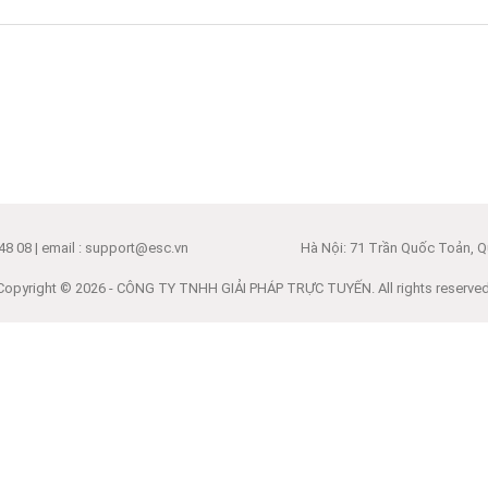
ONLINE MÀ CHỌN HOSTING
ƯU ĐÃI GIẢM 30%: CƠ 
NƯỚC NGOÀI?
CHO WEBSITE CỦA BẠ
5
30/12/2024
48 08 | email : support@esc.vn
Hà Nội: 71 Trần Quốc Toản, Qu
Copyright © 2026 - CÔNG TY TNHH GIẢI PHÁP TRỰC TUYẾN. All rights reserved