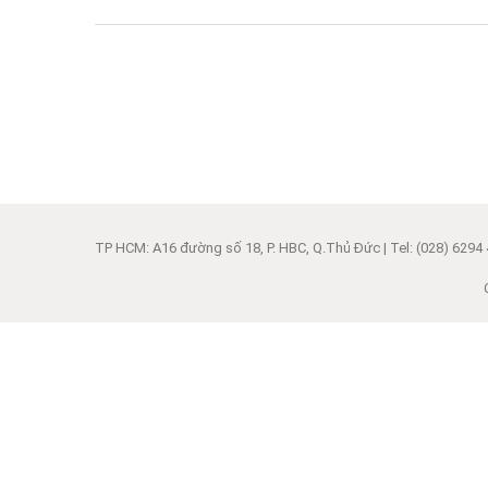
06/01/202
TP HCM: A16 đường số 18, P. HBC, Q.Thủ Đức | Tel: (028) 6294 