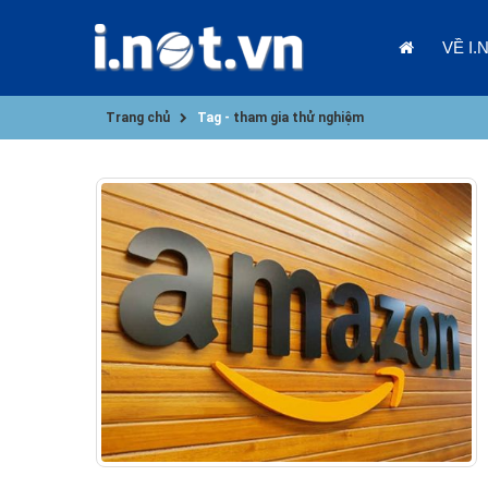
VỀ I.
Trang chủ
Tag -
tham gia thử nghiệm
09/01/202