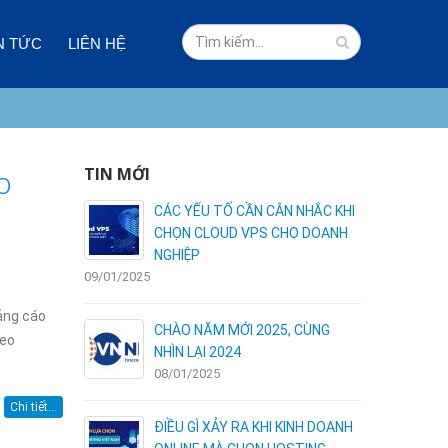
N TỨC
LIÊN HỆ
o
TIN MỚI
 VÀ NHƯỢC
CÁC YẾU TỐ CẦN CÂN NHẮC KHI
I HOSTING
CHỌN CLOUD VPS CHO DOANH
NGHIỆP
09/01/2025
03/01/2025
ảng cáo
ÊN DÙNG
CHÀO NĂM MỚI 2025, CÙNG
heo
NHÌN LẠI 2024
08/01/2025
Chi tiết...
C – NHẬN
ĐIỀU GÌ XẢY RA KHI KINH DOANH